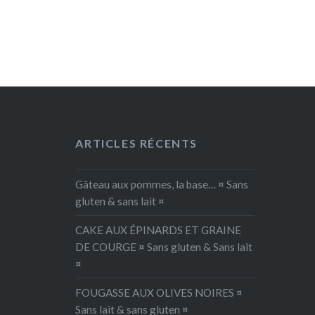
ARTICLES RÉCENTS
Gâteau aux pommes, la base… ¤ Sans
gluten & sans lait ¤
CAKE AUX ÉPINARDS ET GRAINE
DE COURGE ¤ Sans gluten & Sans lait
¤
FOUGASSE AUX OLIVES NOIRES ¤
Sans lait & sans gluten ¤