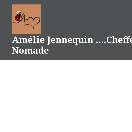
Aller
au
contenu
Amélie Jennequin ….Cheff
Nomade