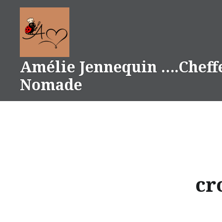
Aller
au
contenu
Amélie Jennequin ….Cheff
Nomade
cr