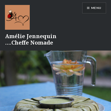
Aller
MENU
au
contenu
Amélie Jennequin
….Cheffe Nomade