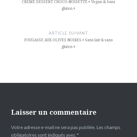
l’article
CRÈME DESSERT CHOCO-NOISETTE ¤ Vegan & Sans
gluten ¤
ARTICLE SUIVANT
FOUGASSE AUX OLIVES NOIRES ¤ Sans lait & sans
gluten ¤
Laisser un commentaire
Votre adresse e-mail ne sera pas publiée.
Les champs
obligatoires sont indiqués avec
*