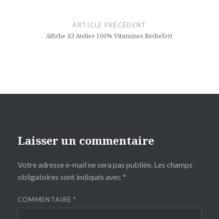
Navigation
de
ARTICLE PRÉCÉDENT
l’article
Affiche A3 Atelier 100% Vitamines Rochefort
Laisser un commentaire
Votre adresse e-mail ne sera pas publiée.
Les champs
obligatoires sont indiqués avec
*
COMMENTAIRE
*