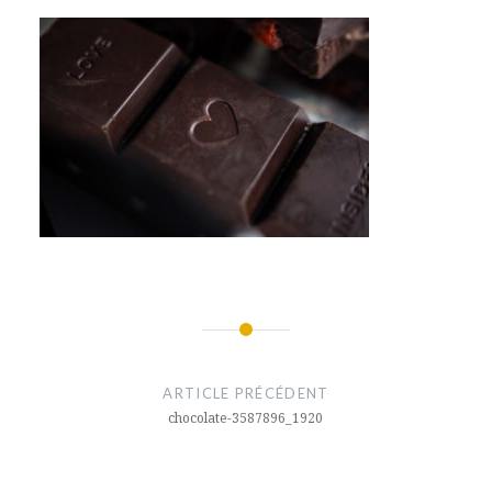
Navigation
de
ARTICLE PRÉCÉDENT
l’article
chocolate-3587896_1920