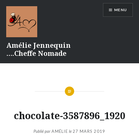
Aller
MENU
au
contenu
Amélie Jennequin
….Cheffe Nomade
chocolate-3587896_1920
Publié par
AMÉLIE
le
27 MARS 2019