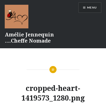
Aller
MENU
au
contenu
Amélie Jennequin
….Cheffe Nomade
cropped-heart-
1419573_1280.png