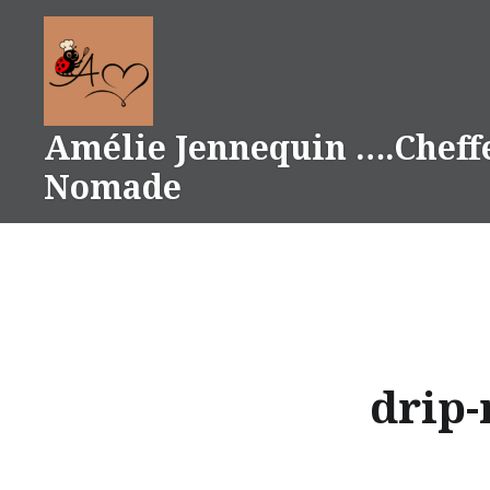
Aller
au
contenu
Amélie Jennequin ….Cheff
Nomade
drip-