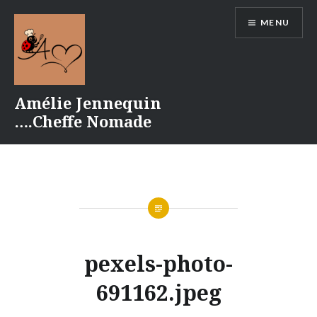
Aller
MENU
au
contenu
Amélie Jennequin
….Cheffe Nomade
pexels-photo-
691162.jpeg