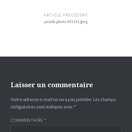
Navigation
de
ARTICLE PRÉCÉDENT
l’article
pexels-photo-691162.jpeg
Laisser un commentaire
Votre adresse e-mail ne sera pas publiée.
Les champs
obligatoires sont indiqués avec
*
COMMENTAIRE
*