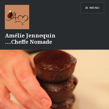
Aller
MENU
au
contenu
Amélie Jennequin
….Cheffe Nomade