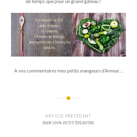
de temps que pour un grand gâteau !
A vos commentaires mes petits mangeurs d’Amour…
Navigation
de
ARTICLE PRÉCÉDENT
l’article
PAIN 100% PETIT ÉPEAUTRE