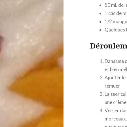
50 mL de l
1 cac de m
1/2 mang
Quelques b
Déroulem
Dans une ca
et bien mé
Ajouter le 
remuer
Laisser cu
une crème
Verser dan
morceaux. 
quelques a