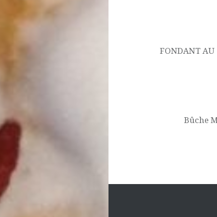
Navigation
de
l’article
FONDANT AU C
Bûche M