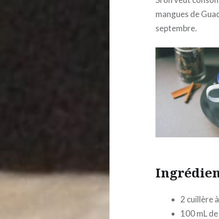
mangues de Guade
septembre.
Ingrédien
2 cuillère 
100 mL de 