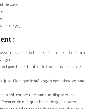
ait de coco
iel
ue
aies de goji
ent :
sserole verser la farine, le lait et le lait de coco
langer.
miel puis faire chauffer le tout sans cesser de
ire jusqu’à ce que le mélange s’épaississe comme
s un bol, couper une mangue, disposer les
Décorer de quelques baies de goji, ajouter
mandes ou des graines de tournesol si ça vous