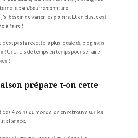
ternelle pain/beurre/confiture !
ai besoin de varier les plaisirs. Et en plus, c’est
e à faire
!
c’est pas la recette la plus locale du blog mais
on ! Une fois de temps en temps pour se faire
bien !
saison prépare t-on cette
des 4 coins du monde, on en retrouve sur les
ute l’année.
mer « Français » on peut privilégier les