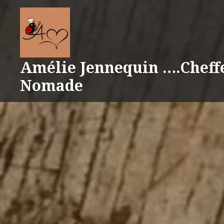
Aller
au
contenu
Amélie Jennequin ….Cheff
Nomade