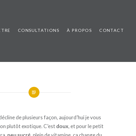
ÊTRE
CONSULTATIONS
À PROPOS
CONTACT
décline de plusieurs façon, aujourd’hui je vous
on plutôt exotique. C’est
doux
, et pour le petit
tra,
peu sucré
, plein de vitamine, ça change du