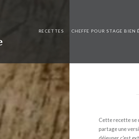
RECETTES
CHEFFE POUR STAGE BIEN 
e
Cette recette se 
partage une versi
déjeuner c’est ex