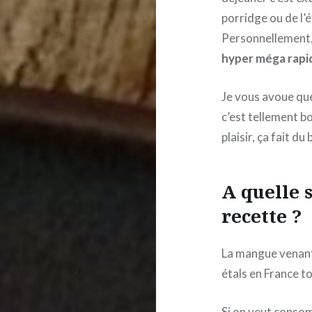
porridge ou de l’é
Personnellement, j’
hyper méga rapid
Je vous avoue que 
c’est tellement b
plaisir, ça fait du 
A quelle 
recette
?
La mangue venant 
étals en France to
Si on veut consom