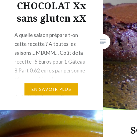
CHOCOLAT Xx
sans gluten xX
A quelle saison prépare t-on
cette recette ? A toutes les
saisons… MIAMM… Coût de la
recette : 5 Euros pour 1 Gâteau
8 Part 0.62 euros par personne
Ma proposition de menu »
AUTOMNALE » : Petit dej : Bol
EN SAVOIR PLUS
de fruits frais et sec Boisson
chaude Midi : Terrine de
légumes au…
S