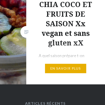
CHIA COCO ET
FRUITS DE
SAISON Xx
vegan et sans
gluten xX
A quel saison prépare t-on
cette recette ? A TOUTES LES
EN SAVOIR PLUS
SAISONS (en utilisant les fruits
de saison ) Coût de la recette : 3
Euros pour 6 à 8 personnes :
entre 0.40 et 0.50 Euros par
personnes ) Ma proposition de
menu : Petit dej : Crème de chia
ARTICLES RÉCENTS