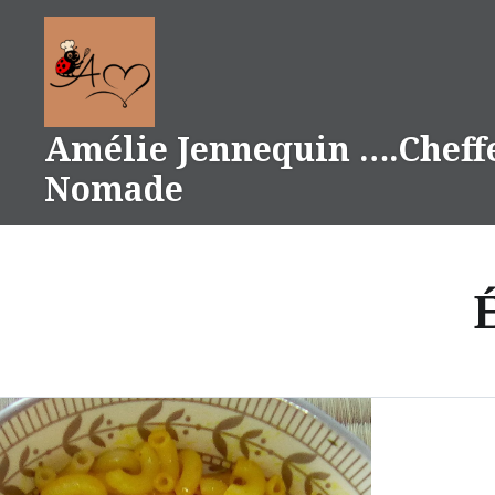
Aller
au
contenu
Amélie Jennequin ….Cheff
Nomade
É