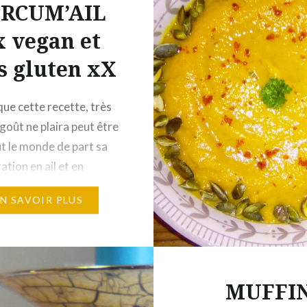
RCUM’AIL
 vegan et
s gluten xX
que cette recette, très
goût ne plaira peut être
ut le monde de part sa
tion en ail et en
 mais ses effets
EN SAVOIR PLUS
s sur la digestion sont
h ! A quelle saison
t-on cette recette ? A
es saisons… Par temps
MUFFI
me… Coût de…