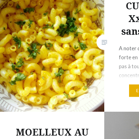
CU
Xx
san
A noter 
forte en 
pas à to
concentra
curcuma,
mystique
oouuaaah
prépare 
toutes l
MOELLEUX AU
de fleg